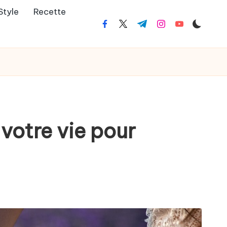
Style
Recette
facebook.com
twitter.com
t.me
instagram.com
youtube.co
votre vie pour