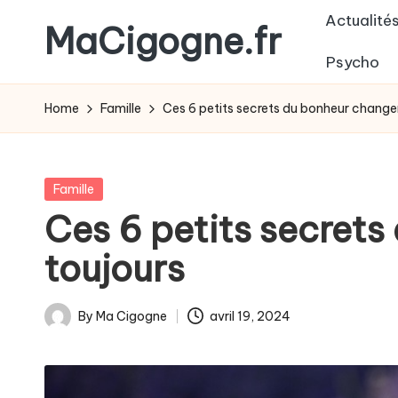
Actualité
MaCigogne.fr
Skip
Psycho
to
Le
content
magazine
Home
Famille
Ces 6 petits secrets du bonheur changer
des
jeunes
parents
Posted
Famille
in
Ces 6 petits secrets
toujours
By
Ma Cigogne
avril 19, 2024
Posted
by