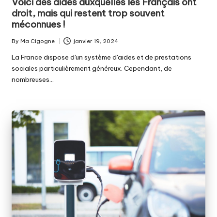
Voici des aides auxquelles les Français ont
droit, mais qui restent trop souvent
méconnues !
By
Ma Cigogne
janvier 19, 2024
Posted
by
La France dispose d'un système d'aides et de prestations
sociales particulièrement généreux. Cependant, de
nombreuses…