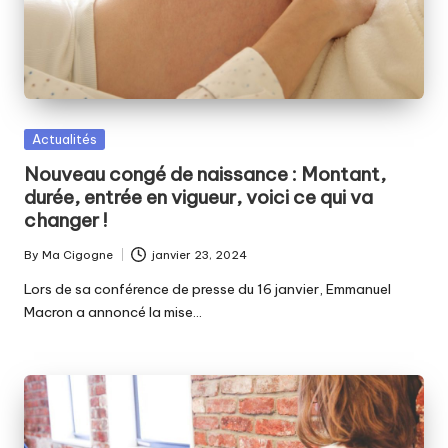
Posted
Actualités
in
Nouveau congé de naissance : Montant,
durée, entrée en vigueur, voici ce qui va
changer !
By
Ma Cigogne
janvier 23, 2024
Posted
by
Lors de sa conférence de presse du 16 janvier, Emmanuel
Macron a annoncé la mise…