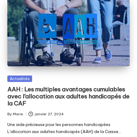
Posted
Actualités
in
AAH : Les multiples avantages cumulables
avec l’allocation aux adultes handicapés de
la CAF
By
Marie
janvier 27, 2024
Posted
by
Une aide précieuse pour les personnes handicapées
L'allocation aux adultes handicapés (AAH) de la Caisse…