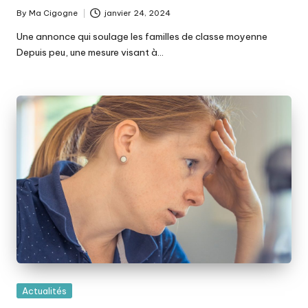
By
Ma Cigogne
janvier 24, 2024
Posted
by
Une annonce qui soulage les familles de classe moyenne
Depuis peu, une mesure visant à…
Posted
Actualités
in