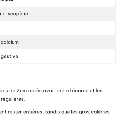
n + lycopène
 calcium
igestive
es de 2cm après avoir retiré l’écorce et les
régulières.
ent rester entières, tandis que les gros calibres