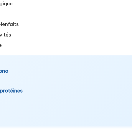
agique
ienfaits
vités
e
rono
 protéines