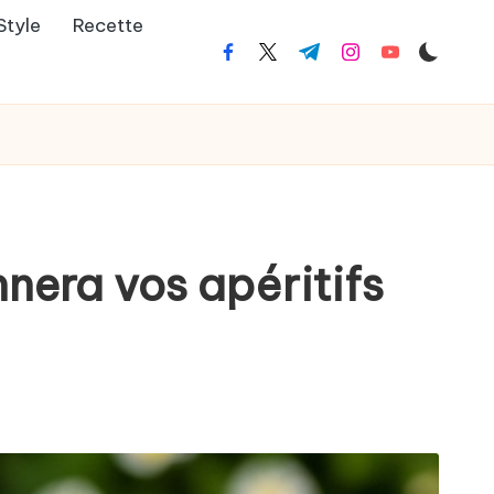
Style
Recette
facebook.com
twitter.com
t.me
instagram.com
youtube.co
nnera vos apéritifs