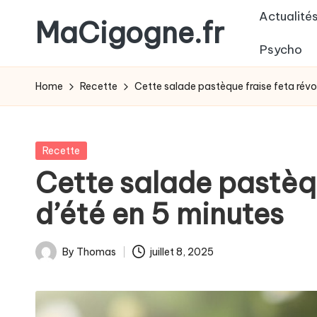
Actualité
MaCigogne.fr
Skip
Psycho
to
Le
content
magazine
Home
Recette
Cette salade pastèque fraise feta révol
des
jeunes
parents
Posted
Recette
in
Cette salade pastèqu
d’été en 5 minutes
By
Thomas
juillet 8, 2025
Posted
by