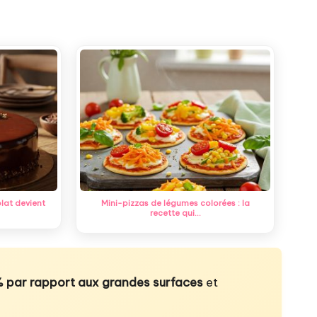
lat devient
Mini-pizzas de légumes colorées : la
recette qui…
 par rapport aux grandes surfaces
et