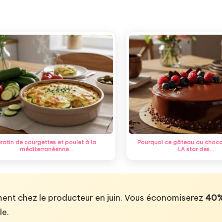
ratin de courgettes et poulet à la
Pourquoi ce gâteau au choco
méditerranéenne…
LA star des…
ent chez le producteur en juin. Vous économiserez
40%
le.