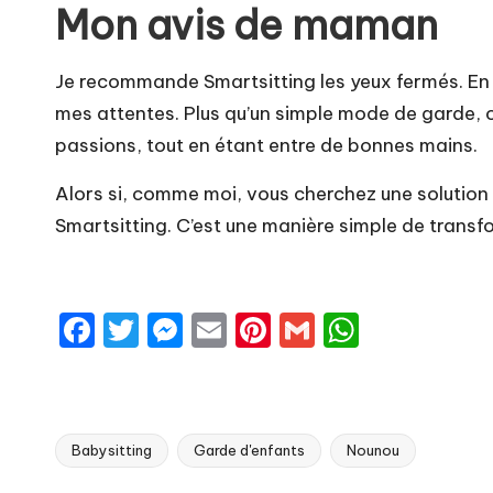
Mon avis de maman
Je recommande Smartsitting les yeux fermés. En t
mes attentes. Plus qu’un simple
mode de garde
,
passions, tout en étant entre de bonnes mains.
Alors si, comme moi, vous cherchez une solution à
Smartsitting. C’est une manière simple de transf
F
T
M
E
Pi
G
W
a
w
e
m
nt
m
h
c
it
s
ai
er
ai
a
e
te
s
l
e
l
ts
Babysitting
Garde d'enfants
Nounou
b
r
e
st
A
Tags: