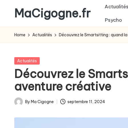
Actualité
MaCigogne.fr
Skip
Psycho
to
Le
content
magazine
Home
Actualités
Découvrez le Smartsitting : quand la
des
jeunes
parents
Posted
Actualités
in
Découvrez le Smartsi
aventure créative
By
Ma Cigogne
septembre 11, 2024
Posted
by