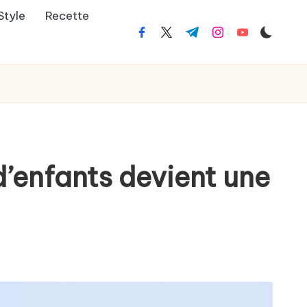
Style
Recette
facebook.com
twitter.com
t.me
instagram.com
youtube.co
d’enfants devient une