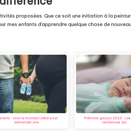
 différence
tivités proposées. Que ce soit une initiation à la peint
our mes enfants d’apprendre quelque chose de nouveau
arents : voici le moment idéal pour
Prénoms garçon 2025 : Les 
demander une…
tendances qui…