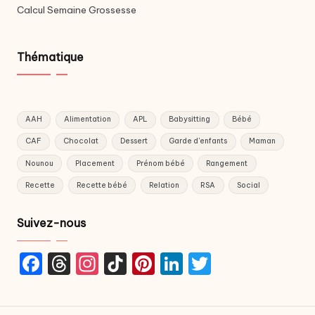
Calcul Semaine Grossesse
Thématique
AAH
Alimentation
APL
Babysitting
Bébé
CAF
Chocolat
Dessert
Garde d'enfants
Maman
Nounou
Placement
Prénom bébé
Rangement
Recette
Recette bébé
Relation
RSA
Social
Suivez-nous
F
T
In
Ti
Pi
Li
T
a
hr
st
k
nt
n
w
c
e
a
T
er
k
it