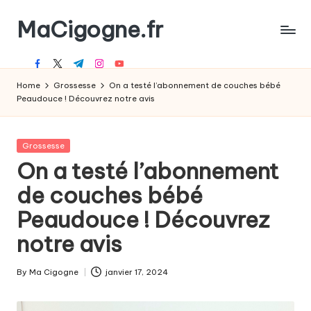
MaCigogne.fr
Skip
to
Le
content
facebook.com
twitter.com
t.me
instagram.com
youtube.com
magazine
des
Home
Grossesse
On a testé l’abonnement de couches bébé
jeunes
Peaudouce ! Découvrez notre avis
parents
Posted
Grossesse
in
On a testé l’abonnement
de couches bébé
Peaudouce ! Découvrez
notre avis
By
Ma Cigogne
janvier 17, 2024
Posted
by