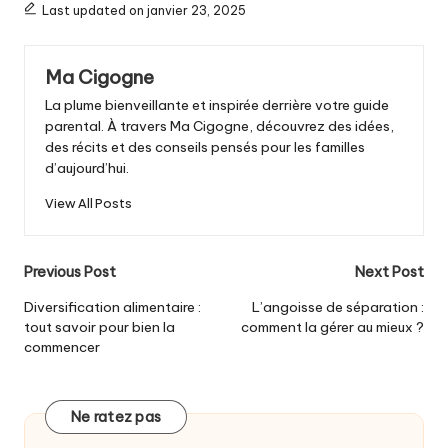
e
te
s
l
e
l
ts
Last updated on janvier 23, 2025
b
r
e
st
A
Ma Cigogne
o
n
p
La plume bienveillante et inspirée derrière votre guide
o
g
p
parental. À travers Ma Cigogne, découvrez des idées,
k
er
des récits et des conseils pensés pour les familles
d’aujourd’hui.
View All Posts
Post
Previous Post
Next Post
navigation
Diversification alimentaire :
L’angoisse de séparation :
tout savoir pour bien la
comment la gérer au mieux ?
commencer
Ne ratez pas