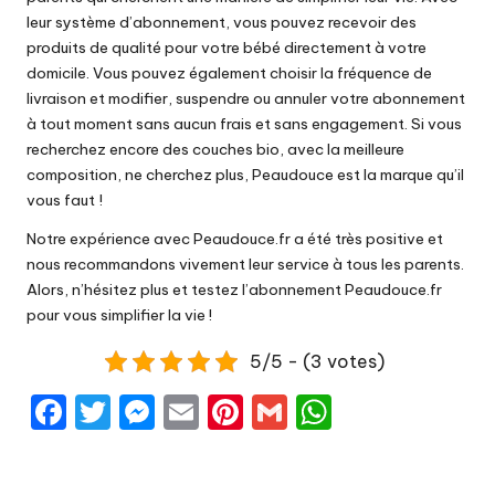
leur système d’abonnement, vous pouvez recevoir des
produits de qualité pour votre bébé directement à votre
domicile. Vous pouvez également choisir la fréquence de
livraison et modifier, suspendre ou annuler votre abonnement
à tout moment sans aucun frais et sans engagement. Si vous
recherchez encore des couches bio, avec la meilleure
composition, ne cherchez plus, Peaudouce est la marque qu’il
vous faut !
Notre expérience avec Peaudouce.fr a été très positive et
nous recommandons vivement leur service à tous les parents.
Alors, n’hésitez plus et testez l’abonnement Peaudouce.fr
pour vous simplifier la vie !
5/5 - (3 votes)
F
T
M
E
Pi
G
W
a
w
e
m
nt
m
h
c
it
s
ai
er
ai
a