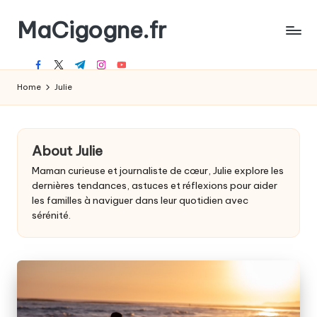
MaCigogne.fr
Skip
to
Le
content
facebook.com
twitter.com
t.me
instagram.com
youtube.com
magazine
des
Home
Julie
jeunes
parents
About Julie
Maman curieuse et journaliste de cœur, Julie explore les
dernières tendances, astuces et réflexions pour aider
les familles à naviguer dans leur quotidien avec
sérénité.