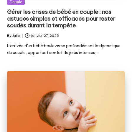
Posted
Couple
in
Gérer les crises de bébé en couple : nos
astuces simples et efficaces pour rester
soudés durant la tempête
By
Julie
janvier 27, 2025
Posted
by
L'arrivée d'un bébé bouleverse profondément la dynamique
du couple, apportant son lot de joies intenses,…