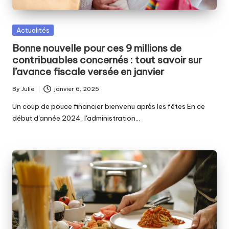
Posted
Actualités
in
Bonne nouvelle pour ces 9 millions de
contribuables concernés : tout savoir sur
l’avance fiscale versée en janvier
By
Julie
janvier 6, 2025
Posted
by
Un coup de pouce financier bienvenu après les fêtes En ce
début d'année 2024, l'administration…