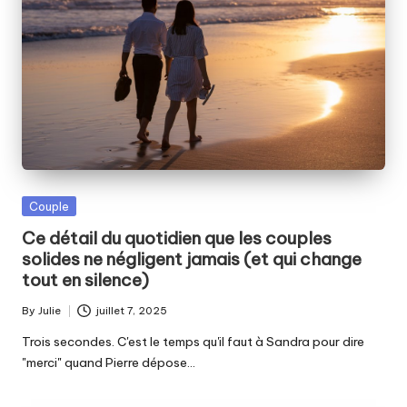
Posted
Couple
in
Ce détail du quotidien que les couples
solides ne négligent jamais (et qui change
tout en silence)
By
Julie
juillet 7, 2025
Posted
by
Trois secondes. C'est le temps qu'il faut à Sandra pour dire
"merci" quand Pierre dépose…