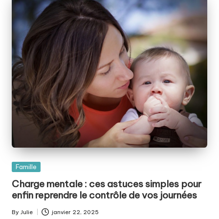
Posted
Famille
in
Charge mentale : ces astuces simples pour
enfin reprendre le contrôle de vos journées
By
Julie
janvier 22, 2025
Posted