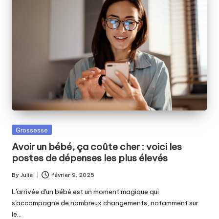
Posted
Grossesse
in
Avoir un bébé, ça coûte cher : voici les
postes de dépenses les plus élevés
By
Julie
février 9, 2025
Posted
by
L'arrivée d'un bébé est un moment magique qui
s'accompagne de nombreux changements, notamment sur
le…