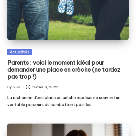
Posted
Actualités
in
Parents : voici le moment idéal pour
demander une place en crèche (ne tardez
pas trop !)
By
Julie
février 9, 2025
Posted
by
La recherche d'une place en crèche représente souvent un
véritable parcours du combattant pour les…