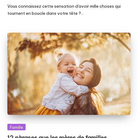
by
Vous connaissez cette sensation d'avoir mille choses qui
tournent en boucle dans votre tête ?…
Posted
Famille
in
12 phrases que les mères de familles