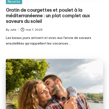
Posted
Recette
in
Gratin de courgettes et poulet à la
méditerranéenne : un plat complet aux
saveurs du soleil
By
Julie
mai 7, 2025
Posted
by
Les beaux jours arrivent et avec eux l'envie de saveurs
ensoleillées qui rappellent les vacances.…