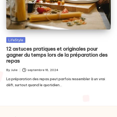
Posted
LifeStyle
in
12 astuces pratiques et originales pour
gagner du temps lors de la préparation des
repas
By
Julie
septembre 18, 2024
Posted
by
La préparation des repas peut parfois ressembler à un vrai
défi, surtout quand le quotidien…